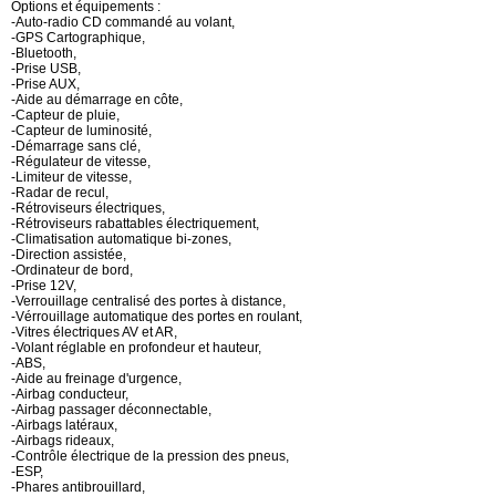
Options et équipements :
-Auto-radio CD commandé au volant,
-GPS Cartographique,
-Bluetooth,
-Prise USB,
-Prise AUX,
-Aide au démarrage en côte,
-Capteur de pluie,
-Capteur de luminosité,
-Démarrage sans clé,
-Régulateur de vitesse,
-Limiteur de vitesse,
-Radar de recul,
-Rétroviseurs électriques,
-Rétroviseurs rabattables électriquement,
-Climatisation automatique bi-zones,
-Direction assistée,
-Ordinateur de bord,
-Prise 12V,
-Verrouillage centralisé des portes à distance,
-Vérrouillage automatique des portes en roulant,
-Vitres électriques AV et AR,
-Volant réglable en profondeur et hauteur,
-ABS,
-Aide au freinage d'urgence,
-Airbag conducteur,
-Airbag passager déconnectable,
-Airbags latéraux,
-Airbags rideaux,
-Contrôle électrique de la pression des pneus,
-ESP,
-Phares antibrouillard,