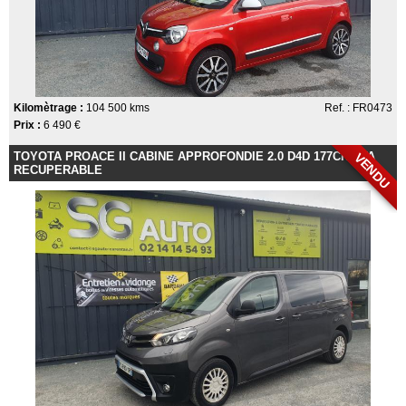
Kilomètrage :
104 500 kms
Ref. : FR0473
Prix :
6 490 €
TOYOTA PROACE II CABINE APPROFONDIE 2.0 D4D 177CH TVA
VENDU
RECUPERABLE