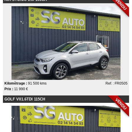
VENDU
Kilomètrage :
91 500 kms
Ref. : FR0505
Prix :
11 990 €
GOLF VII1.6TDI 115CH
VENDU