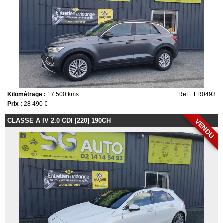
Kilomètrage :
17 500 kms
Ref. : FR0493
Prix :
28 490 €
CLASSE A IV 2.0 CDI [220] 190CH
VENDU