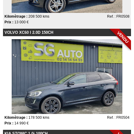
Kilomètrage :
208 500 kms
Ref. : FR0508
Prix :
13 000 €
VOLVO XC60 I 2.0D 150CH
VENDU
Kilomètrage :
178 500 kms
Ref. : FR0504
Prix :
14 990 €
KIA STONIC 1.0i 100CH