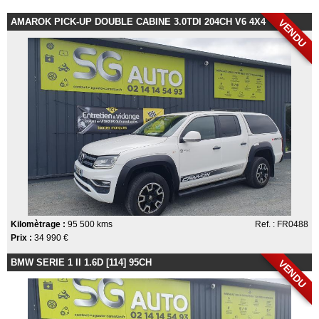
AMAROK PICK-UP DOUBLE CABINE 3.0TDI 204CH V6 4X4
VENDU
Kilomètrage :
95 500 kms
Ref. : FR0488
Prix :
34 990 €
BMW SERIE 1 II 1.6D [114] 95CH
VENDU