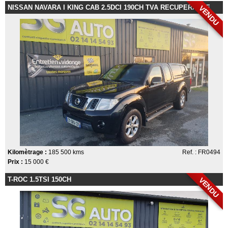
NISSAN NAVARA I KING CAB 2.5DCI 190CH TVA RECUPERABLE
VENDU
Kilomètrage :
185 500 kms
Ref. : FR0494
Prix :
15 000 €
T-ROC 1.5TSI 150CH
VENDU