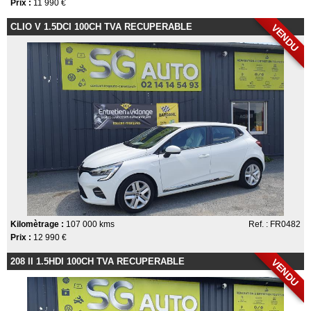
Prix :
11 990 €
CLIO V 1.5DCI 100CH TVA RECUPERABLE
VENDU
Kilomètrage :
107 000 kms
Ref. : FR0482
Prix :
12 990 €
208 II 1.5HDI 100CH TVA RECUPERABLE
VENDU