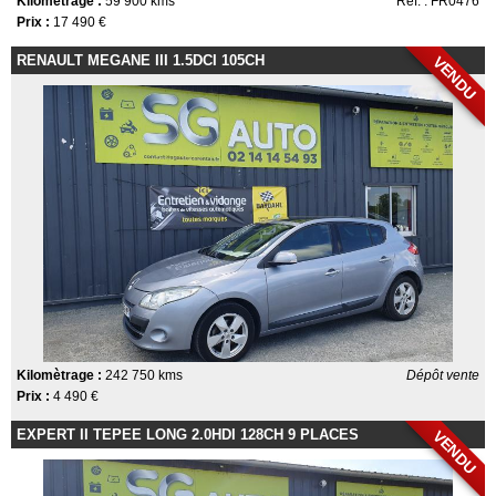
Kilomètrage :
59 900 kms
Ref. : FR0476
Prix :
17 490 €
RENAULT MEGANE III 1.5DCI 105CH
VENDU
Kilomètrage :
242 750 kms
Dépôt vente
Prix :
4 490 €
EXPERT II TEPEE LONG 2.0HDI 128CH 9 PLACES
VENDU