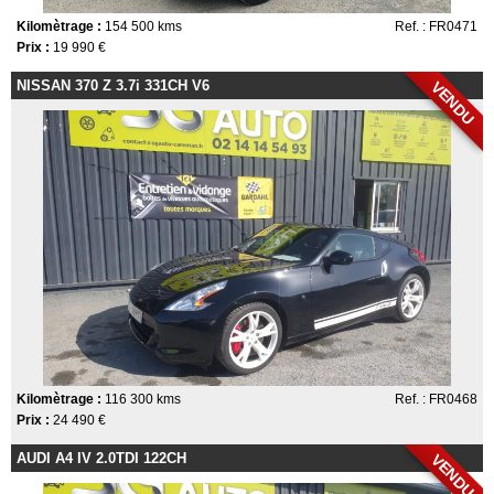
Kilomètrage :
154 500 kms
Ref. : FR0471
Prix :
19 990 €
NISSAN 370 Z 3.7i 331CH V6
VENDU
Kilomètrage :
116 300 kms
Ref. : FR0468
Prix :
24 490 €
AUDI A4 IV 2.0TDI 122CH
VENDU