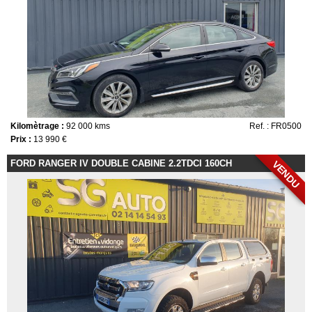
Kilomètrage :
92 000 kms
Ref. : FR0500
Prix :
13 990 €
FORD RANGER IV DOUBLE CABINE 2.2TDCI 160CH
VENDU