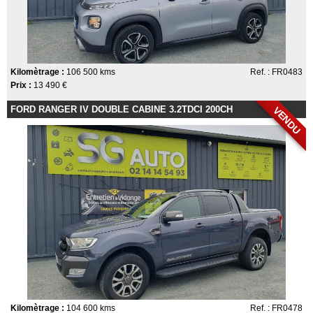
Kilomètrage :
106 500 kms
Ref. : FR0483
Prix :
13 490 €
FORD RANGER IV DOUBLE CABINE 3.2TDCI 200CH
VENDU
Kilomètrage :
104 600 kms
Ref. : FR0478