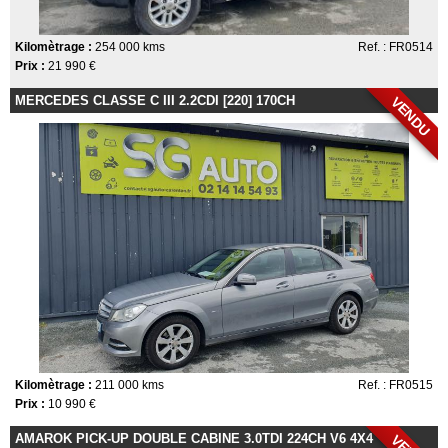
Kilomètrage :
254 000 kms
Ref. : FR0514
Prix :
21 990 €
MERCEDES CLASSE C III 2.2CDI [220] 170CH
VENDU
Kilomètrage :
211 000 kms
Ref. : FR0515
Prix :
10 990 €
AMAROK PICK-UP DOUBLE CABINE 3.0TDI 224CH V6 4X4