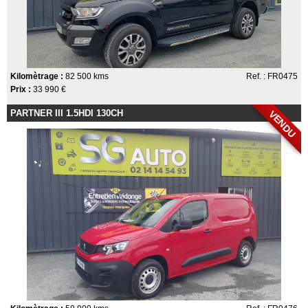
Kilomètrage :
82 500 kms
Ref. : FR0475
Prix :
33 990 €
PARTNER III 1.5HDI 130CH
VENDU