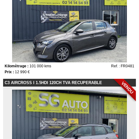
Kilomètrage :
101 000 kms
Ref. : FR0481
Prix :
12 990 €
C3 AIRCROSS I 1.5HDI 120CH TVA RECUPERABLE
VENDU