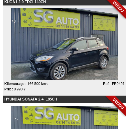
KUGA I 2.0 TDCI 140CH
VENDU
Kilomètrage :
166 500 kms
Ref. : FR0491
Prix :
8 990 €
HYUNDAI SONATA 2.4i 185CH
VENDU