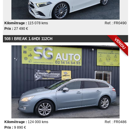
Kilomètrage :
115 078 kms
Ref. : FR0490
Prix :
27 490 €
508 I BREAK 1.6HDI 112CH
VENDU
Kilomètrage :
124 000 kms
Ref. : FR0486
Prix :
9 890 €