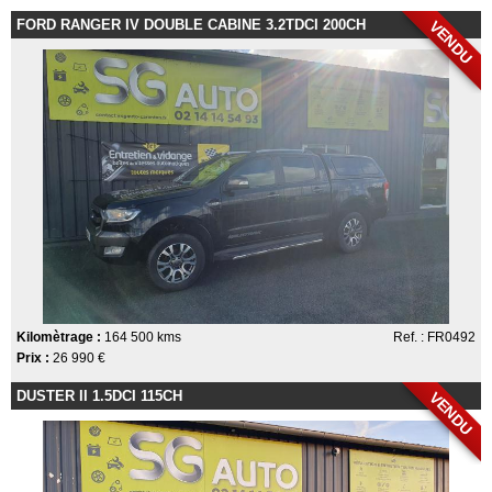
FORD RANGER IV DOUBLE CABINE 3.2TDCI 200CH
VENDU
Kilomètrage :
164 500 kms
Ref. : FR0492
Prix :
26 990 €
DUSTER II 1.5DCI 115CH
VENDU