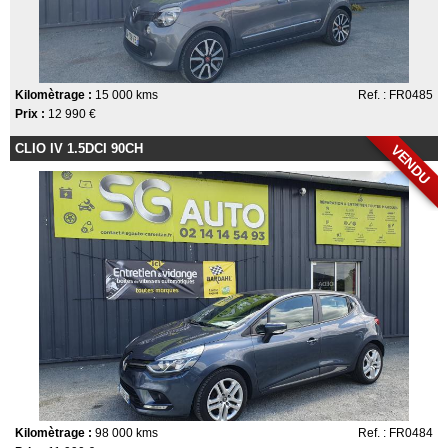
Kilomètrage :
15 000 kms
Ref. : FR0485
Prix :
12 990 €
CLIO IV 1.5DCI 90CH
VENDU
Kilomètrage :
98 000 kms
Ref. : FR0484