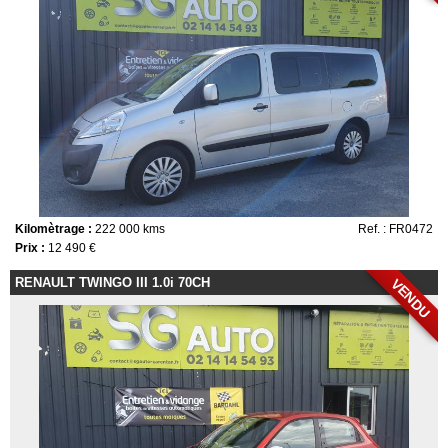
Kilomètrage :
222 000 kms
Ref. : FR0472
Prix :
12 490 €
RENAULT TWINGO III 1.0i 70CH
VENDU