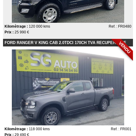
Kilomètrage :
120 000 kms
Ref. : FR0480
Prix :
25 990 €
FORD RANGER V KING CAB 2.0TDCI 170CH TVA RECUPERABLE
VENDU
Kilomètrage :
118 000 kms
Ref. : FR001
Prix :
29 490 €