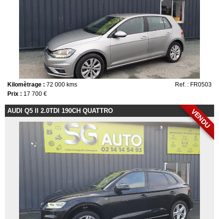
Kilomètrage :
72 000 kms
Ref. : FR0503
Prix :
17 700 €
AUDI Q5 II 2.0TDI 190CH QUATTRO
VENDU