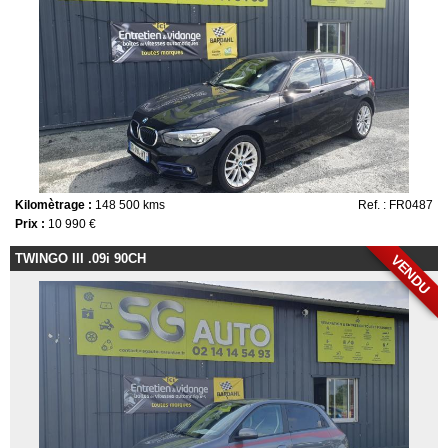
Kilomètrage :
148 500 kms
Ref. : FR0487
Prix :
10 990 €
TWINGO III .09i 90CH
VENDU