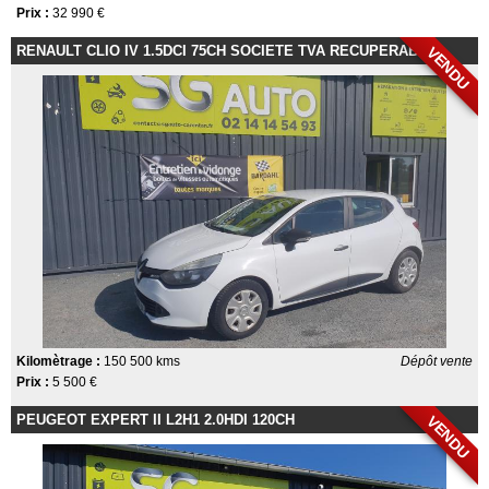
Prix :
32 990 €
RENAULT CLIO IV 1.5DCI 75CH SOCIETE TVA RECUPERABLE
VENDU
Kilomètrage :
150 500 kms
Dépôt vente
Prix :
5 500 €
PEUGEOT EXPERT II L2H1 2.0HDI 120CH
VENDU