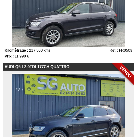
Kilomètrage :
217 500 kms
Ref. : FR0509
Prix :
11 990 €
AUDI Q5 I 2.0TDI 177CH QUATTRO
VENDU